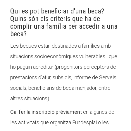
Qui es pot beneficiar d'una beca?
Quins són els criteris que ha de
CONEIX FUNDESPLAI
complir una família per accedir a una
beca?
La Fundació
Les beques estan destinades a famílies amb
L'equip
situacions socioeconòmiques vulnerables i que
Missió i valors
ho puguin acreditar (progenitors perceptors de
Els comptes clars
prestacions d’atur, subsidis, informe de Serveis
Memòria d'activitats
socials, beneficiaris de beca menjador, entre
Proposta educativa
altres situacions).
ACTUALITAT
Cal fer la inscripció prèviament
en algunes de
les activitats que organitza Fundesplai o les
Notícies