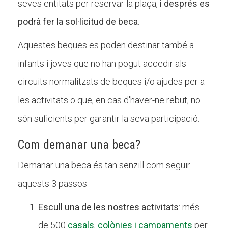
seves entitats per reservar la plaça,
i després es
Butlletins
podrà fer la sol·licitud de beca
.
Diari de la Fundació
Aquestes beques es poden destinar també a
Fundesplai als mitjans
infants i joves que no han pogut accedir als
Xarxes socials
circuits normalitzats de beques i/o ajudes per a
COL·LABORA
les activitats o que, en cas d'haver-ne rebut, no
són suficients per garantir la seva participació.
Fes voluntariat
Fes un donatiu
Com demanar una beca?
Treballa amb nosaltres
Demanar una beca és tan senzill com seguir
aquests 3 passos
Escull una de les nostres activitats
: més
de 500
casals
,
colònies i campaments
per