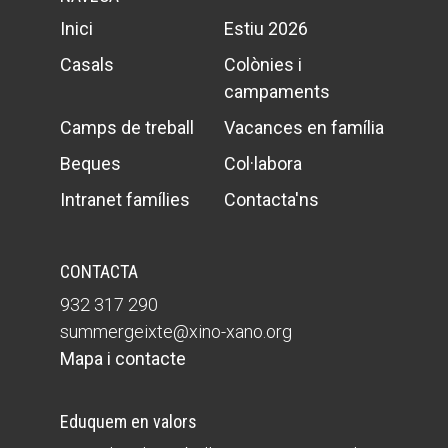
Inici
Estiu 2026
Casals
Colònies i
campaments
Camps de treball
Vacances en família
Beques
Col·labora
Intranet famílies
Contacta'ns
CONTACTA
932 317 290
summergeixte@xino-xano.org
Mapa i contacte
Eduquem en valors