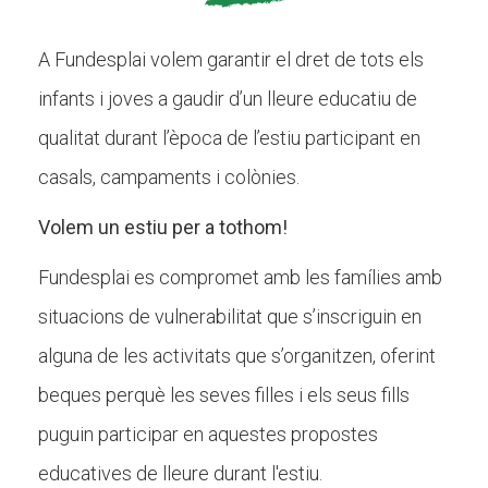
CASES DE COLÒNIES
A Fundesplai volem garantir el dret de tots els
infants i joves a gaudir d’un lleure educatiu de
ACCIÓ SOCIAL I JOVES
qualitat durant l’època de l’estiu participant en
casals, campaments i colònies.
ESPLAIS
Volem un estiu per a tothom!
Fundesplai es compromet amb les famílies amb
SUPORT TERCER SECTOR
situacions de vulnerabilitat que s’inscriguin en
alguna de les activitats que s’organitzen, oferint
beques perquè les seves filles i els seus fills
puguin participar en aquestes propostes
educatives de lleure durant l'estiu.